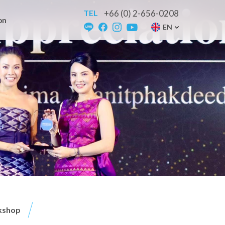
TEL
+66 (0) 2-656-0208
on
EN
kshop