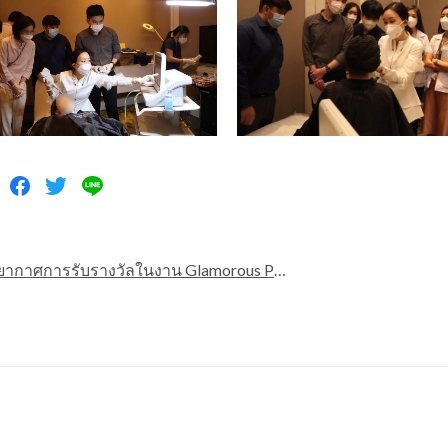
ารรับรางวัลในงาน Glamorous Partnership Celebration Night in Yvoire Seashore Dec 2021