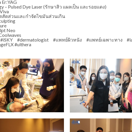
a Er:YAG
gy – Pulsed Dye Laser (รักษาสิว แผลเป็น และรอยแดง)
 Viva
ลดสัดส่วนและกำจัดไขมันส่วนเกิน
culpting
Sure
lpt Neo
Coolwaves
#iSKY #dermatologist #แพทย์ผิวหนัง #แพทย์เฉพาะทาง #la
geFLX #ulthera