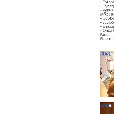
– Foton
– Cyner
– Venus
เครื่อง
– CoolS
– Sculp
– Emscu
– Onda 
#adac 
#therma