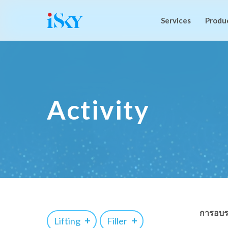
Services
Produ
Activity
การอบร
Lifting
Filler