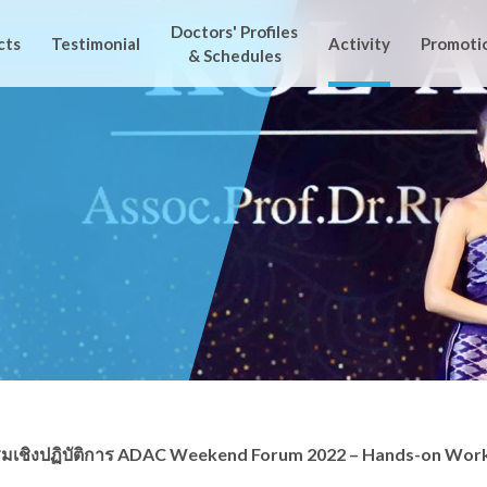
Doctors
' Profiles
cts
Testimonial
Activity
Promoti
& Schedules
มเชิงปฏิบัติการ ADAC Weekend Forum 2022 – Hands-on Wor