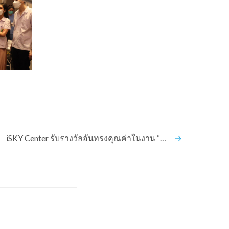
iSKY Center รับรางวัลอันทรงคุณค่าในงาน “First Impression” by Galderma 🏆 Top 100 Chain Clinic :The icon Galderma Award 2021