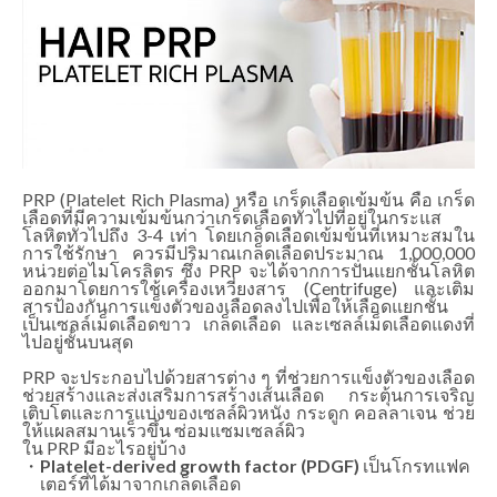
PRP (Platelet Rich Plasma) หรือ เกร็ดเลือดเข้มข้น คือ เกร็ด
เลือดที่มีความเข้มข้นกว่าเกร็ดเลือดทั่วไปที่อยู่ในกระแส
โลหิตทั่วไปถึง 3-4 เท่า โดยเกล็ดเลือดเข้มข้นที่เหมาะสมใน
การใช้รักษา ควรมีปริมาณเกล็ดเลือดประมาณ 1,000,000
หน่วยต่อไมโครลิตร ซึ่ง PRP จะได้จากการปั่นแยกชั้นโลหิต
ออกมาโดยการใช้เครื่องเหวี่ยงสาร (Centrifuge) และเติม
สารป้องกันการแข็งตัวของเลือดลงไปเพื่อให้เลือดแยกชั้น
เป็นเซลล์เม็ดเลือดขาว เกล็ดเลือด และเซลล์เม็ดเลือดแดงที่
ไปอยู่ชั้นบนสุด
PRP จะประกอบไปด้วยสารต่าง ๆ ที่ช่วยการแข็งตัวของเลือด
ช่วยสร้างและส่งเสริมการสร้างเส้นเลือด กระตุ้นการเจริญ
เติบโตและการแบ่งของเซลล์ผิวหนัง กระดูก คอลลาเจน ช่วย
ให้แผลสมานเร็วขึ้น ซ่อมแซมเซลล์ผิว
ใน PRP มีอะไรอยู่บ้าง
Platelet-derived growth factor (PDGF)
เป็นโกรทแฟค
เตอร์ที่ได้มาจากเกล็ดเลือด