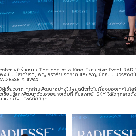
enter เข้าร่วมงาน The one of a Kind Exclusive Event RAD
พงษ์ มนัสเกียรติ, พญ.สรวลัย รักชาติ และ พญ.นัทธมน บวรสถิตช
RADIESSE X แพรว
ผู้เชี่ยวชาญทุกท่านพัฒนาอย่างไม่หยุดนิ่งทั้งในเรื่องของเทคโนโลยี
งใจเรียนรู้และพัฒนาตัวเองอย่างเต็มที่ ทีมแพทย์ iSKY ใส่ใจทุกเคสต
และได้ผลลัพธ์ที่ดีที่สุด