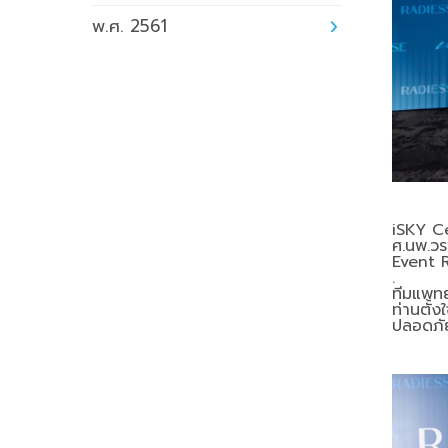
พ.ศ. 2561
iSKY C
ศ.นพ.วร
Event 
.
ทีมแพทย์
ท่านตั้
ปลอดภัย 