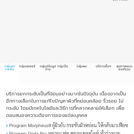
กลุ่มยก
กลุ่มเลเซอร์
กลุ่มปรับรูป
กลุ่มฉีด
กลุ่มผม
บริการอื่นๆ
สุขภาพแบบ
กระชับ
ร่าง
องค์รวม
บริการยกกระชับเป็นที่นิยมอย่างมากในปัจจุบัน เนื่องจากเป็น
อีกทางเลือกในการแก้ไขปัญหาผิวที่หย่อนคล้อย ริ้วรอย ไม่
กระชับ โดยมีเทคโนโลยีและวิธีการที่หลากหลายให้เลือก เพื่อ
ตอบสนองความต้องการของแต่ละบุคคล
Program Morpheus8 กู้ผิวยับ กระชับผิวหย่อน ให้กลับมาเฟียซ
Program Onda Pro ทลายแฟต สลายเซลลูไลท์ ทั่วร่างกาย