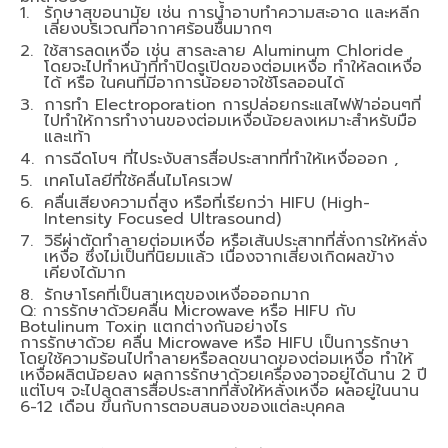
รักษาสุขอนามัย เช่น การน้ำอาบทำความสะอาด และหลีก
เลี่ยงบริเวณที่อากาศร้อนชื้นมากๆ
ใช้สารลดเหงื่อ เช่น สารละลาย Aluminum Chloride
โดยจะไปทำหน้าที่ทำปิดรูเปิดของต่อมเหงื่อ ทำให้ลดเหงื่อ
ได้ หรือ ในคนที่มีอาการน้อยอาจใช้โรลออนได้
การทำ Electroporation การปล่อยกระแสไฟฟ้าอ่อนๆที่
ไปทำให้การทำงานของต่อมเหงื่อน้อยลงเหมาะสำหรับมือ
และเท้า
การฉีดโบฯ ที่ไประงับสารสื่อประสาทที่ทำให้เหงื่อออก ,
เทคโนโลยีที่ใช้คลื่นไมโครเวฟ
คลื่นเสียงความถี่สูง หรือที่เรียกว่า HIFU (High-
Intensity Focused Ultrasound)
วิธีผ่าตัดทำลายต่อมเหงื่อ หรือเส้นประสาทที่สั่งการให้หลั่ง
เหงื่อ ซึ่งไม่เป็นที่นิยมแล้ว เนื่องจากเสี่ยงเกิดผลข้าง
เคียงได้มาก
รักษาโรคที่เป็นสาเหตุของเหงื่อออกมาก
Q: การรักษาด้วยคลื่น Microwave หรือ HIFU กับ
Botulinum Toxin แตกต่างกันอย่างไร
การรักษาด้วย
คลื่น
Microwave
หรือ
HIFU
เป็นการรักษา
โดยใช้ความร้อนไปทำลายหรือลดขนาดของต่อมเหงื่อ ทำให้
เหงื่อผลิตน้อยลง
ผลการรักษาด้วยเครื่องอาจอยู่ได้นาน 2 ปี
แต่โบฯ
จะไปลดสารสื่อประสาทที่สั่งให้หลั่งเหงื่อ ผลอยู่ในนาน
6-12 เดือน
ขึ้นกับการตอบสนองของแต่ละบุคคล