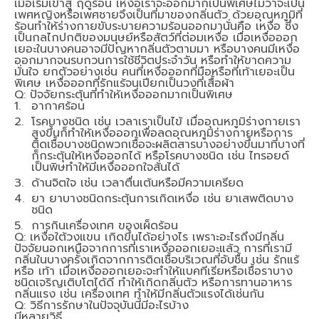
เมื่อเริ่มเข้าสู่ ฤดูร้อน เหงื่อเราจะออกมากเป็นพิเศษไม่ว่าจะเป็น
เพศหญิงหรือเพศชายจึงเป็นที่มาของกลิ่นตัว ด้วยอุณหภูมิที่
ร้อนทำให้ร่างกายขับระบายความร้อนออกมานั่นคือ เหงื่อ ซึ่ง
เป็นกลไกปกติของมนุษย์หรือสัตว์ที่ต่อมเหงื่อ เมื่อเหงื่อออก
เยอะในบางคนอาจมีปัญหากลิ่นตัวตามมา หรือบางคนมีเหงื่อ
ออกมากจนรบกวนการใช้ชีวิตประจำวัน หรือทำให้ขาดความ
มั่นใจ ยกตัวอย่างเช่น คนที่เหงื่อออกที่มือหรือที่เท้าเยอะเป็น
พิเศษ เหงื่อออกที่รักแร้จนเปียกเป็นวงที่เสื้อผ้า
Q: ปัจจัยกระตุ้นที่ทำให้เหงื่อออกมากเป็นพิเศษ
อากาศร้อน
โรคบางชนิด เช่น เวลาเราเป็นไข้ เมื่ออุณหภูมิร่างกายเรา
สูงขึ้นก็ทำให้เหงื่อออกเพื่อลดอุณหภูมิร่างกายหรือการ
ติดเชื้อบางชนิดพวกเชื้อจะผลิตสารบางอย่างขึ้นมาที่บางที่
ก็กระตุ้นให้เหงื่อออกได้ หรือโรคบางชนิด เช่น ไทรอยด์
เป็นพิษทำให้มีเหงื่อออกใจสั่นได้
ด้านจิตใจ เช่น เวลาตื่นเต้นหรือมีความเครียด
ยา ยาบางชนิดกระตุ้นการเกิดเหงื่อ เช่น ยาเสพติดบาง
ชนิด
การกินเครื่องเทศ ของเผ็ดร้อน
Q: เหงื่อใต้วงแขน เกิดขึ้นได้อย่างไร เพราะอะไรถึงมีกลิ่น
ปัจจัยนอกเหนือจากการที่เราเหงื่อออกเยอะแล้ว การที่เรามี
กลิ่นในบางครั้งเกิดจากการติดเชื้อบริเวณที่อับชื้น เช่น รักแร้
หรือ เท้า เมื่อเหงื่อออกเยอะจะทำให้แบคทีเรียหรือเชื้อราบาง
ชนิดเจริญเติบโตได้ดี ทำให้เกิดกลิ่นตัว หรือการทานอาหาร
กลิ่นแรง เช่น เครื่องเทศ ทำให้มีกลิ่นตัวแรงได้เช่นกัน
Q: วิธีการรักษาในปัจจุบันนี้มีอะไรบ้าง
มีหลายวิธี